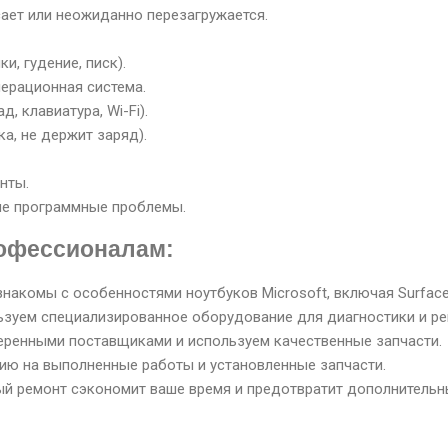
сает или неожиданно перезагружается.
и, гудение, писк).
перационная система.
, клавиатура, Wi-Fi).
а, не держит заряд).
нты.
ие программные проблемы.
рофессионалам:
знакомы с особенностями ноутбуков Microsoft, включая Surface
зуем специализированное оборудование для диагностики и ре
еренными поставщиками и используем качественные запчасти.
тию на выполненные работы и установленные запчасти.
й ремонт сэкономит ваше время и предотвратит дополнительн