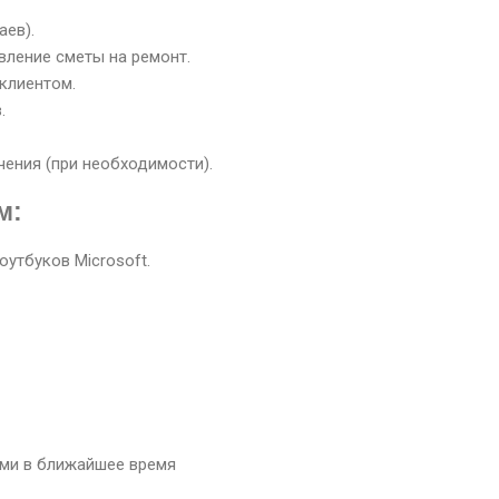
аев).
вление сметы на ремонт.
клиентом.
.
ения (при необходимости).
м:
утбуков Microsoft.
Вами в ближайшее время