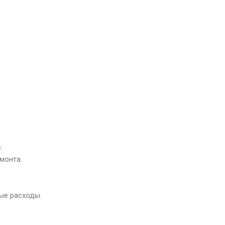
.
монта.
ые расходы.